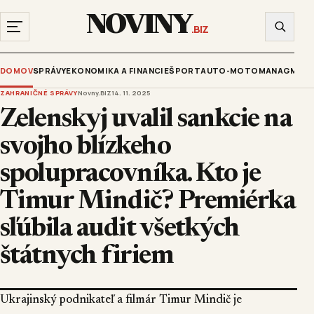
NOVINY
.BIZ
DOMOV
SPRÁVY
EKONOMIKA A FINANCIE
ŠPORT
AUTO-MOTO
MANAGMENT
ZAHRANIČNÉ SPRÁVY
Novny.BIZ
14. 11. 2025
Zelenskyj uvalil sankcie na
svojho blízkeho
spolupracovníka. Kto je
Timur Mindič? Premiérka
sľúbila audit všetkých
štátnych firiem
Ukrajinský podnikateľ a filmár Timur Mindič je