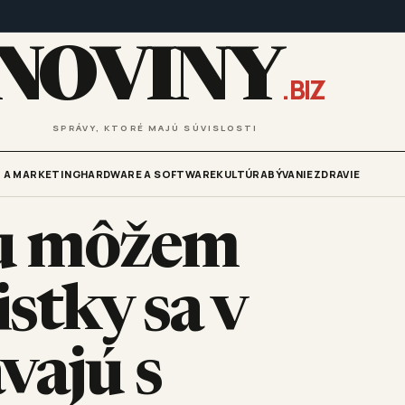
NOVINY
.BIZ
SPRÁVY, KTORÉ MAJÚ SÚVISLOSTI
 A MARKETING
HARDWARE A SOFTWARE
KULTÚRA
BÝVANIE
ZDRAVIE
 ju môžem
istky sa v
vajú s