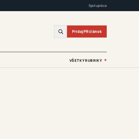
Spolupráca
Pridaj PR článok
+
VŠETKY RUBRIKY