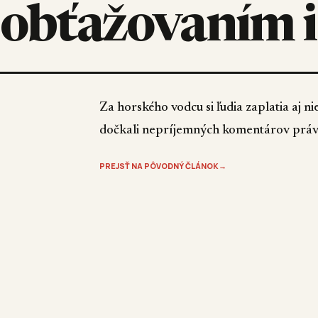
obťažovaním 
Za horského vodcu si ľudia zaplatia aj ni
dočkali nepríjemných komentárov práve 
PREJSŤ NA PÔVODNÝ ČLÁNOK
→