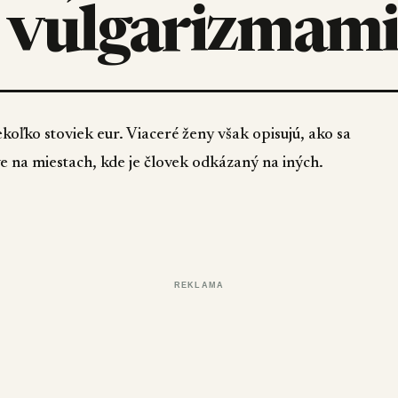
i vulgarizmam
ekoľko stoviek eur. Viaceré ženy však opisujú, ako sa
na miestach, kde je človek odkázaný na iných.
REKLAMA