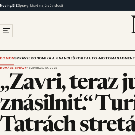
Noviny.BIZ
Správy, ktoré majú súvislosti
DOMOV
SPRÁVY
EKONOMIKA A FINANCIE
ŠPORT
AUTO-MOTO
MANAGMENT
DOMÁCE SPRÁVY
Novny.BIZ
4. 10. 2025
„Zavri, teraz
znásilniť.“ Tur
Tatrách stretá