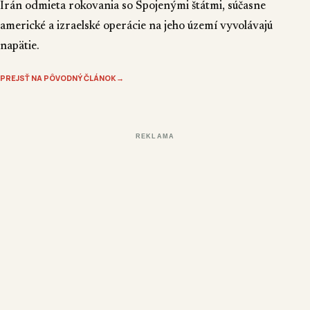
Irán odmieta rokovania so Spojenými štátmi, súčasne
americké a izraelské operácie na jeho území vyvolávajú
napätie.
PREJSŤ NA PÔVODNÝ ČLÁNOK
→
REKLAMA