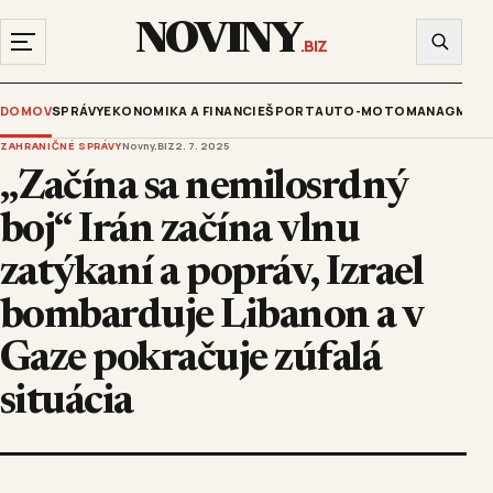
NOVINY
.BIZ
DOMOV
SPRÁVY
EKONOMIKA A FINANCIE
ŠPORT
AUTO-MOTO
MANAGMENT
ZAHRANIČNÉ SPRÁVY
Novny.BIZ
2. 7. 2025
„Začína sa nemilosrdný
boj“ Irán začína vlnu
zatýkaní a popráv, Izrael
bombarduje Libanon a v
Gaze pokračuje zúfalá
situácia