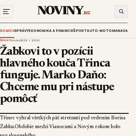
NOVINY
.BIZ
DOMOV
SPRÁVY
EKONOMIKA A FINANCIE
ŠPORT
AUTO-MOTO
MANAGMENT
ŠPORT
Novny.BIZ
8. 1. 2026
Žabkovi to v pozícii
hlavného kouča Třinca
funguje. Marko Daňo:
Chceme mu pri nástupe
pomôcť
Třinec vyhral všetkých päť stretnutí pod vedením Borisa
Žabku.Obdobie medzi Vianocami a Novým rokom bolo
pre slovenského...