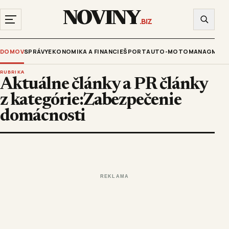
NOVINY
.BIZ
DOMOV
SPRÁVY
EKONOMIKA A FINANCIE
ŠPORT
AUTO-MOTO
MANAGMENT
RUBRIKA
Aktuálne články a PR články
z kategórie:Zabezpečenie
domácnosti
REKLAMA