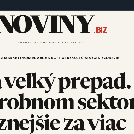
NOVINY
.BIZ
SPRÁVY, KTORÉ MAJÚ SÚVISLOSTI
 A MARKETING
HARDWARE A SOFTWARE
KULTÚRA
BÝVANIE
ZDRAVIE
 veľký prepad.
ýrobnom sekto
znejšie za viac