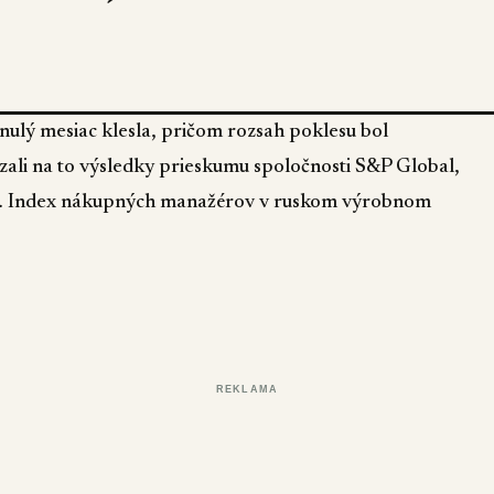
ulý mesiac klesla, pričom rozsah poklesu bol
kázali na to výsledky prieskumu spoločnosti S&P Global,
cs. Index nákupných manažérov v ruskom výrobnom
REKLAMA