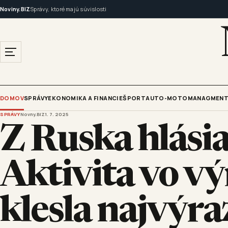
Noviny.BIZ
Správy, ktoré majú súvislosti
DOMOV
SPRÁVY
EKONOMIKA A FINANCIE
ŠPORT
AUTO-MOTO
MANAGMENT
SPRÁVY
Novny.BIZ
1. 7. 2025
Z Ruska hlásia
Aktivita vo v
klesla najvýra