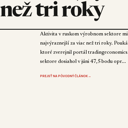
než tri roky
Aktivita v ruskom výrobnom sektore min
najvýraznejší za viac než tri roky. Pou
ktoré zverejnil portál tradingeconomi
sektore dosiahol v júni 47,5 bodu opr...
PREJSŤ NA PÔVODNÝ ČLÁNOK
→