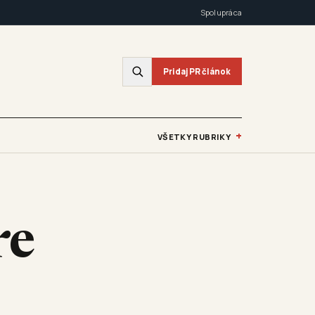
Spolupráca
Pridaj PR článok
+
VŠETKY RUBRIKY
re