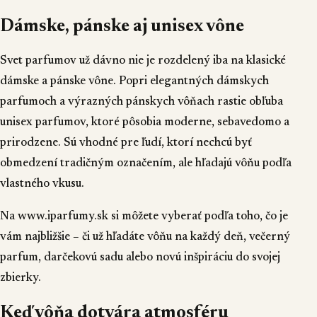
Dámske, pánske aj unisex vône
Svet parfumov už dávno nie je rozdelený iba na klasické
dámske a pánske vône. Popri elegantných dámskych
parfumoch a výrazných pánskych vôňach rastie obľuba
unisex parfumov, ktoré pôsobia moderne, sebavedomo a
prirodzene. Sú vhodné pre ľudí, ktorí nechcú byť
obmedzení tradičným označením, ale hľadajú vôňu podľa
vlastného vkusu.
Na
www.iparfumy.sk
si môžete vyberať podľa toho, čo je
vám najbližšie – či už hľadáte vôňu na každý deň, večerný
parfum, darčekovú sadu alebo novú inšpiráciu do svojej
zbierky.
Keď vôňa dotvára atmosféru