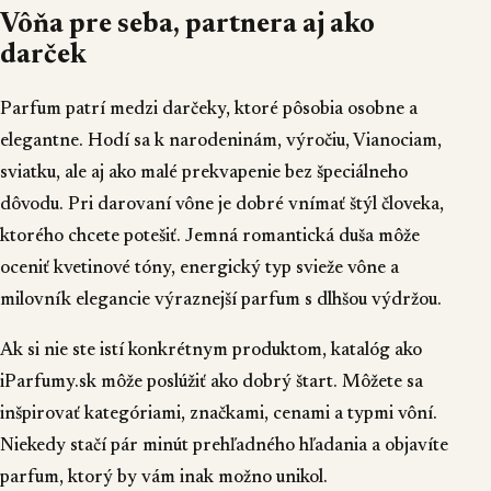
Vôňa pre seba, partnera aj ako
darček
Parfum patrí medzi darčeky, ktoré pôsobia osobne a
elegantne. Hodí sa k narodeninám, výročiu, Vianociam,
sviatku, ale aj ako malé prekvapenie bez špeciálneho
dôvodu. Pri darovaní vône je dobré vnímať štýl človeka,
ktorého chcete potešiť. Jemná romantická duša môže
oceniť kvetinové tóny, energický typ svieže vône a
milovník elegancie výraznejší parfum s dlhšou výdržou.
Ak si nie ste istí konkrétnym produktom, katalóg ako
iParfumy.sk môže poslúžiť ako dobrý štart. Môžete sa
inšpirovať kategóriami, značkami, cenami a typmi vôní.
Niekedy stačí pár minút prehľadného hľadania a objavíte
parfum, ktorý by vám inak možno unikol.