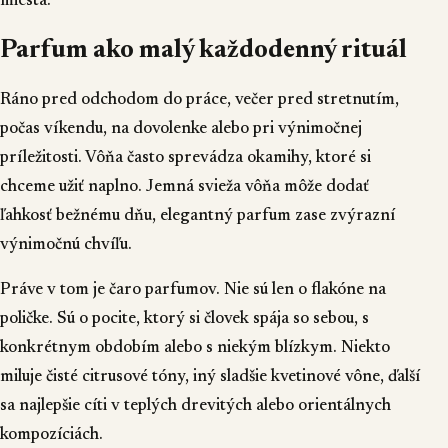
miesta.
Parfum ako malý každodenný rituál
Ráno pred odchodom do práce, večer pred stretnutím,
počas víkendu, na dovolenke alebo pri výnimočnej
príležitosti. Vôňa často sprevádza okamihy, ktoré si
chceme užiť naplno. Jemná svieža vôňa môže dodať
ľahkosť bežnému dňu, elegantný parfum zase zvýrazní
výnimočnú chvíľu.
Práve v tom je čaro parfumov. Nie sú len o flakóne na
poličke. Sú o pocite, ktorý si človek spája so sebou, s
konkrétnym obdobím alebo s niekým blízkym. Niekto
miluje čisté citrusové tóny, iný sladšie kvetinové vône, ďalší
sa najlepšie cíti v teplých drevitých alebo orientálnych
kompozíciách.