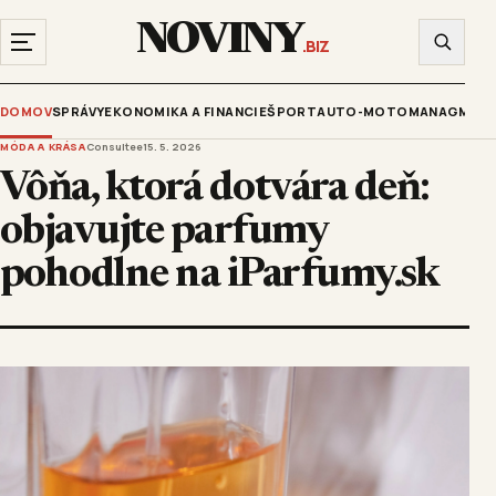
NOVINY
.BIZ
DOMOV
SPRÁVY
EKONOMIKA A FINANCIE
ŠPORT
AUTO-MOTO
MANAGMENT
MÓDA A KRÁSA
Consultee
15. 5. 2026
Vôňa, ktorá dotvára deň:
objavujte parfumy
pohodlne na iParfumy.sk