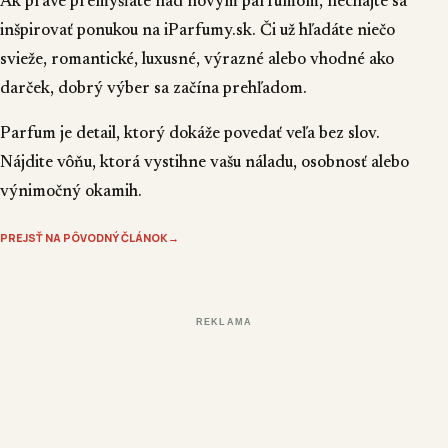
Ak práve premýšľate nad novým parfumom, nechajte sa
inšpirovať ponukou na
iParfumy.sk
. Či už hľadáte niečo
svieže, romantické, luxusné, výrazné alebo vhodné ako
darček, dobrý výber sa začína prehľadom.
Parfum je detail, ktorý dokáže povedať veľa bez slov.
Nájdite vôňu, ktorá vystihne vašu náladu, osobnosť alebo
výnimočný okamih.
PREJSŤ NA PÔVODNÝ ČLÁNOK
→
REKLAMA