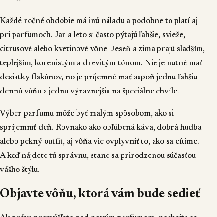
Každé ročné obdobie má inú náladu a podobne to platí aj
pri parfumoch. Jar a leto si často pýtajú ľahšie, svieže,
citrusové alebo kvetinové vône. Jeseň a zima prajú sladším,
teplejším, korenistým a drevitým tónom. Nie je nutné mať
desiatky flakónov, no je príjemné mať aspoň jednu ľahšiu
dennú vôňu a jednu výraznejšiu na špeciálne chvíle.
Výber parfumu môže byť malým spôsobom, ako si
spríjemniť deň. Rovnako ako obľúbená káva, dobrá hudba
alebo pekný outfit, aj vôňa vie ovplyvniť to, ako sa cítime.
A keď nájdete tú správnu, stane sa prirodzenou súčasťou
vášho štýlu.
Objavte vôňu, ktorá vám bude sedieť