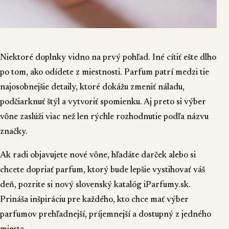
Niektoré doplnky vidno na prvý pohľad. Iné cítiť ešte dlho
po tom, ako odídete z miestnosti. Parfum patrí medzi tie
najosobnejšie detaily, ktoré dokážu zmeniť náladu,
podčiarknuť štýl a vytvoriť spomienku. Aj preto si výber
vône zaslúži viac než len rýchle rozhodnutie podľa názvu
značky.
Ak radi objavujete nové vône, hľadáte darček alebo si
chcete dopriať parfum, ktorý bude lepšie vystihovať váš
deň, pozrite si nový slovenský katalóg
iParfumy.sk
.
Prináša inšpiráciu pre každého, kto chce mať výber
parfumov prehľadnejší, príjemnejší a dostupný z jedného