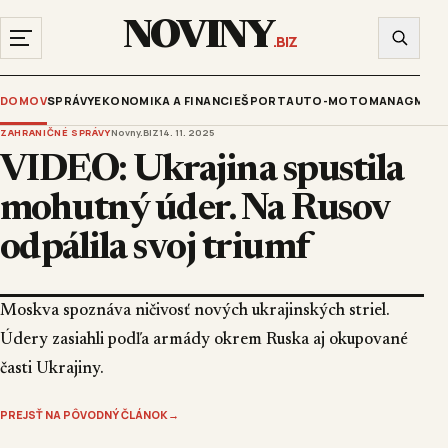
NOVINY
.BIZ
DOMOV
SPRÁVY
EKONOMIKA A FINANCIE
ŠPORT
AUTO-MOTO
MANAGMENT
ZAHRANIČNÉ SPRÁVY
Novny.BIZ
14. 11. 2025
VIDEO: Ukrajina spustila
mohutný úder. Na Rusov
odpálila svoj triumf
Moskva spoznáva ničivosť nových ukrajinských striel.
Údery zasiahli podľa armády okrem Ruska aj okupované
časti Ukrajiny.
PREJSŤ NA PÔVODNÝ ČLÁNOK
→