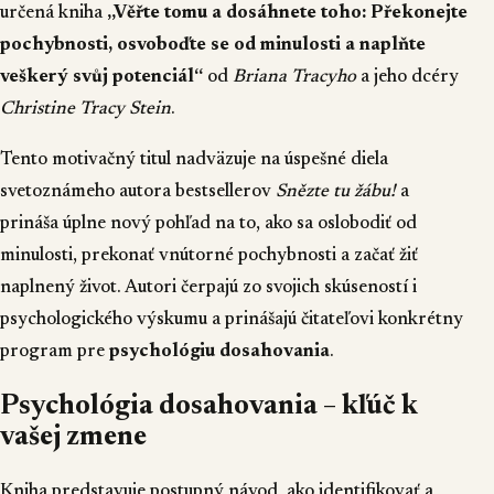
určená kniha
„Věřte tomu a dosáhnete toho: Překonejte
pochybnosti, osvoboďte se od minulosti a naplňte
veškerý svůj potenciál“
od
Briana Tracyho
a jeho dcéry
Christine Tracy Stein
.
Tento motivačný titul nadväzuje na úspešné diela
svetoznámeho autora bestsellerov
Snězte tu žábu!
a
prináša úplne nový pohľad na to, ako sa oslobodiť od
minulosti, prekonať vnútorné pochybnosti a začať žiť
naplnený život. Autori čerpajú zo svojich skúseností i
psychologického výskumu a prinášajú čitateľovi konkrétny
program pre
psychológiu dosahovania
.
Psychológia dosahovania – kľúč k
vašej zmene
Kniha predstavuje postupný návod, ako identifikovať a