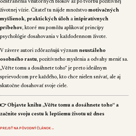
odstránenia vnútorných blokov až po tvorbu pozitívnej
životnej vízie. Čitateľ tu nájde množstvo
motivačných
myšlienok
,
praktických úloh
a
inšpiratívnych
príbehov
, ktoré mu pomôžu aplikovať princípy
psychológie dosahovania v každodennom živote.
V závere autori zdôrazňujú význam
neustáleho
osobného rastu
, pozitívneho myslenia a odvahy meniť sa.
„Věřte tomu a dosáhnete toho“ je preto ideálnym
sprievodcom pre každého, kto chce nielen snívať, ale aj
skutočne dosahovať svoje ciele.
👉 Objavte knihu „Věřte tomu a dosáhnete toho“ a
začnite svoju cestu k lepšiemu životu už dnes
PREJSŤ NA PÔVODNÝ ČLÁNOK
→