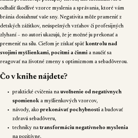
odhaliť škodlivé vzorce myslenia a správania, ktoré vám
bránia dosiahnuť vaše sny. Negativita môže prameniť z
detských zážitkov, neúspešných vzťahov či profesijných
zlyhaní – no autori ukazujú, že je možné ju prekonať a
premeniť na silu. Cieľom je získať späť
kontrolu nad
svojimi myšlienkami, pocitmi a činmi
a naučiť sa
reagovať na životné zmeny s optimizmom a sebadôverou.
Čo v knihe nájdete?
praktické cvičenia na
uvoľnenie od negatívnych
spomienok
a myšlienkových vzorcov,
návody, ako
prekonávať pochybnosti
a budovať
zdravú sebadôveru,
techniky na
transformáciu negatívneho myslenia
na pozitívne,