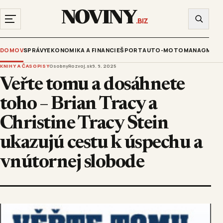
NOVINY
.BIZ
DOMOV
SPRÁVY
EKONOMIKA A FINANCIE
ŠPORT
AUTO-MOTO
MANAGMENT
KNIHY A ČASOPISY
OsobnyRozvoj.sk
9. 9. 2025
Veřte tomu a dosáhnete
toho – Brian Tracy a
Christine Tracy Stein
ukazujú cestu k úspechu a
vnútornej slobode