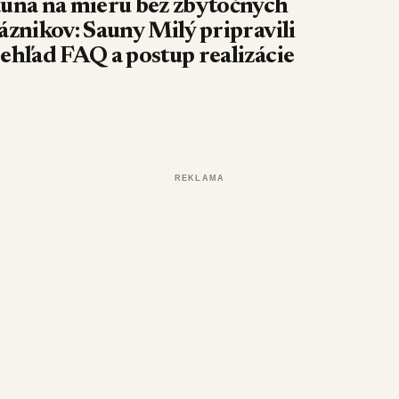
una na mieru bez zbytočných
áznikov: Sauny Milý pripravili
ehľad FAQ a postup realizácie
REKLAMA