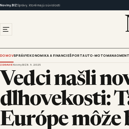
Noviny.BIZ
Správy, ktoré majú súvislosti
DOMOV
SPRÁVY
EKONOMIKA A FINANCIE
ŠPORT
AUTO-MOTO
MANAGMENT
ZDRAVIE
Novny.BIZ
8. 9. 2025
Vedci našli no
dlhovekosti: T
Európe môže b