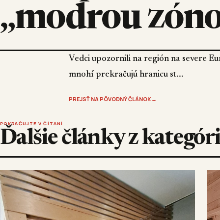
„modrou zón
Vedci upozornili na región na severe Eu
mnohí prekračujú hranicu st...
PREJSŤ NA PÔVODNÝ ČLÁNOK
→
POKRAČUJTE V ČÍTANÍ
Ďalšie články z kategór