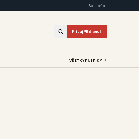
Spolupráca
Pridaj PR článok
+
VŠETKY RUBRIKY