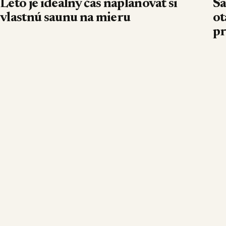
Leto je ideálny čas naplánovať si
Sa
vlastnú saunu na mieru
ot
pr