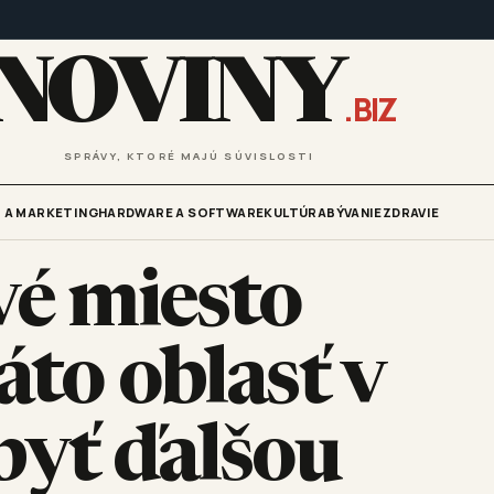
NOVINY
.BIZ
SPRÁVY, KTORÉ MAJÚ SÚVISLOSTI
 A MARKETING
HARDWARE A SOFTWARE
KULTÚRA
BÝVANIE
ZDRAVIE
vé miesto
áto oblasť v
yť ďalšou