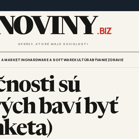
NOVINY
.BIZ
SPRÁVY, KTORÉ MAJÚ SÚVISLOSTI
 A MARKETING
HARDWARE A SOFTWARE
KULTÚRA
BÝVANIE
ZDRAVIE
nosti sú
rých baví byť
keta)