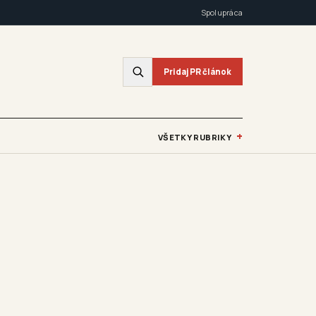
Spolupráca
Pridaj PR článok
+
VŠETKY RUBRIKY