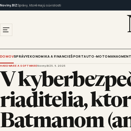
Noviny.BIZ
Správy, ktoré majú súvislosti
DOMOV
SPRÁVY
EKONOMIKA A FINANCIE
ŠPORT
AUTO-MOTO
MANAGMENT
HARDWARE A SOFTWARE
Novny.BIZ
5. 9. 2025
V kyberbezpeč
riaditelia, kto
Batmanom (an