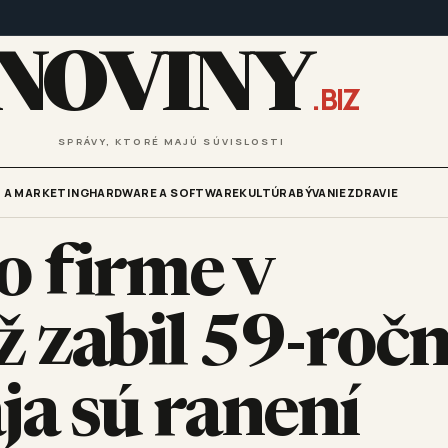
NOVINY
.BIZ
SPRÁVY, KTORÉ MAJÚ SÚVISLOSTI
 A MARKETING
HARDWARE A SOFTWARE
KULTÚRA
BÝVANIE
ZDRAVIE
 firme v
 zabil 59-roč
aja sú ranení