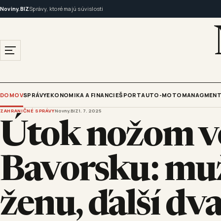
Noviny.BIZ
Správy, ktoré majú súvislosti
DOMOV
SPRÁVY
EKONOMIKA A FINANCIE
ŠPORT
AUTO-MOTO
MANAGMENT
ZAHRANIČNÉ SPRÁVY
Novny.BIZ
1. 7. 2025
Útok nožom vo
Bavorsku: muž
ženu, ďalší dv