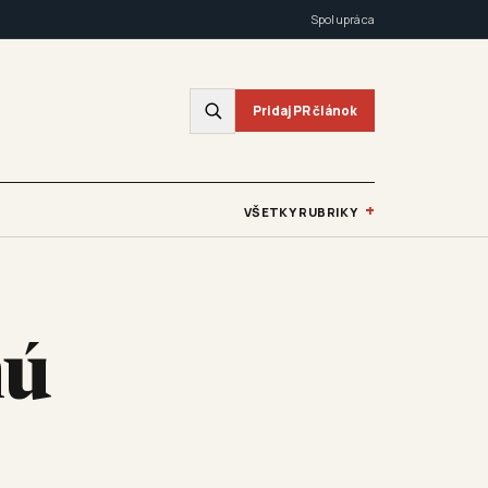
Spolupráca
Pridaj PR článok
+
VŠETKY RUBRIKY
nú