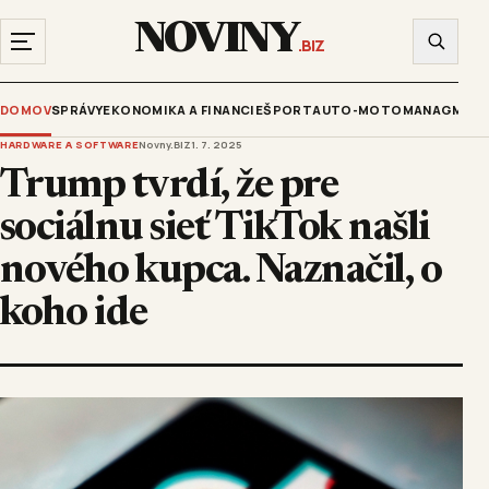
NOVINY
.BIZ
DOMOV
SPRÁVY
EKONOMIKA A FINANCIE
ŠPORT
AUTO-MOTO
MANAGMENT
HARDWARE A SOFTWARE
Novny.BIZ
1. 7. 2025
Trump tvrdí, že pre
sociálnu sieť TikTok našli
nového kupca. Naznačil, o
koho ide