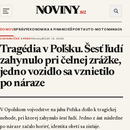
NOVINY
.BIZ
DOMOV
SPRÁVY
EKONOMIKA A FINANCIE
ŠPORT
AUTO-MOTO
MANAGMENT
ZAHRANIČNÉ SPRÁVY
Novny.BIZ
25. 12. 2025
Tragédia v Poľsku. Šesť ľudí
zahynulo pri čelnej zrážke,
jedno vozidlo sa vznietilo
po náraze
V Opolskom vojvodstve na juhu Poľska došlo k tragickej
nehode, pri ktorej zahynulo šesť ľudí. Jedno z áut následne
po náraze začalo horieť, identita obetí sa zisťuje.