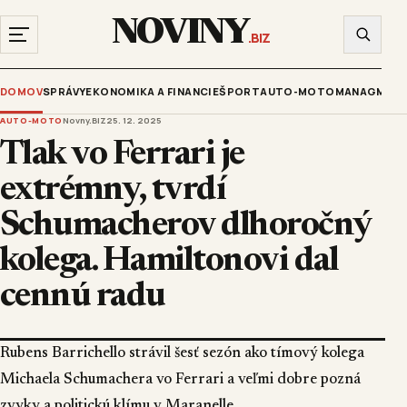
NOVINY
.BIZ
DOMOV
SPRÁVY
EKONOMIKA A FINANCIE
ŠPORT
AUTO-MOTO
MANAGMENT
AUTO-MOTO
Novny.BIZ
25. 12. 2025
Tlak vo Ferrari je
extrémny, tvrdí
Schumacherov dlhoročný
kolega. Hamiltonovi dal
cennú radu
Rubens Barrichello strávil šesť sezón ako tímový kolega
Michaela Schumachera vo Ferrari a veľmi dobre pozná
zvyky a politickú klímu v Maranelle.