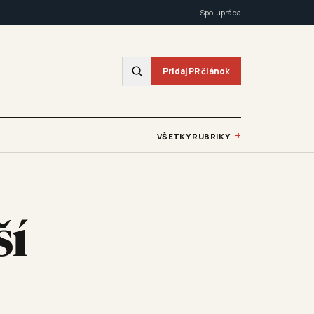
Spolupráca
Pridaj PR článok
+
VŠETKY RUBRIKY
ší