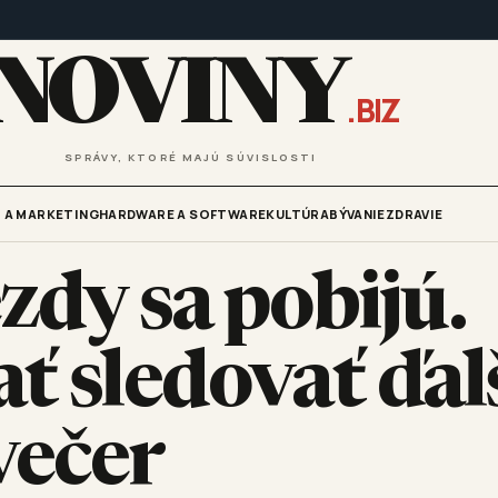
NOVINY
.BIZ
SPRÁVY, KTORÉ MAJÚ SÚVISLOSTI
 A MARKETING
HARDWARE A SOFTWARE
KULTÚRA
BÝVANIE
ZDRAVIE
zdy sa pobijú.
ť sledovať ďal
večer