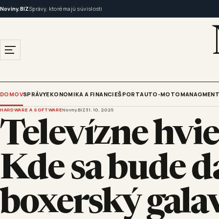
Noviny.BIZ
Správy, ktoré majú súvislosti
DOMOV
SPRÁVY
EKONOMIKA A FINANCIE
ŠPORT
AUTO-MOTO
MANAGMENT
HARDWARE A SOFTWARE
Novny.BIZ
31. 10. 2025
Televízne hvie
Kde sa bude da
boxerský gala