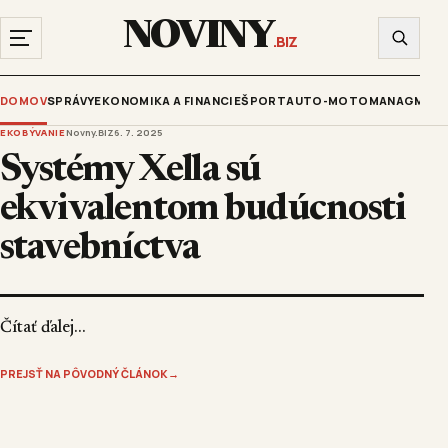
NOVINY
.BIZ
DOMOV
SPRÁVY
EKONOMIKA A FINANCIE
ŠPORT
AUTO-MOTO
MANAGMENT
EKOBÝVANIE
Novny.BIZ
6. 7. 2025
Systémy Xella sú
ekvivalentom budúcnosti
stavebníctva
Čítať ďalej...
PREJSŤ NA PÔVODNÝ ČLÁNOK
→