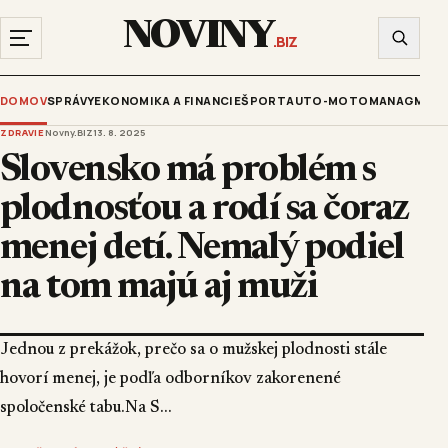
NOVINY
.BIZ
DOMOV
SPRÁVY
EKONOMIKA A FINANCIE
ŠPORT
AUTO-MOTO
MANAGMENT
ZDRAVIE
Novny.BIZ
13. 8. 2025
Slovensko má problém s
plodnosťou a rodí sa čoraz
menej detí. Nemalý podiel
na tom majú aj muži
Jednou z prekážok, prečo sa o mužskej plodnosti stále
hovorí menej, je podľa odborníkov zakorenené
spoločenské tabu.Na S...