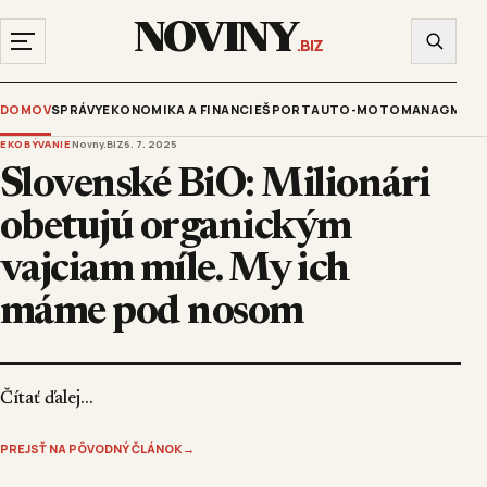
NOVINY
.BIZ
DOMOV
SPRÁVY
EKONOMIKA A FINANCIE
ŠPORT
AUTO-MOTO
MANAGMENT
EKOBÝVANIE
Novny.BIZ
6. 7. 2025
Slovenské BiO: Milionári
obetujú organickým
vajciam míle. My ich
máme pod nosom
Čítať ďalej...
PREJSŤ NA PÔVODNÝ ČLÁNOK
→