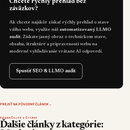
Chcete rýchly prehľad bez
záväzkov?
Ak chcete najskôr získať rýchly prehľad o stave
vášho webu, využite náš
automatizovaný LLMO
audit
. Získate jasný obraz o technickom stave,
obsahu, štruktúre a pripravenosti webu na
moderné vyhľadávanie vrátane AI odpovedí.
Spustiť SEO & LLMO audit
PREJSŤ NA PÔVODNÝ ČLÁNOK
→
POKRAČUJTE V ČÍTANÍ
Ďalšie články z kategórie: