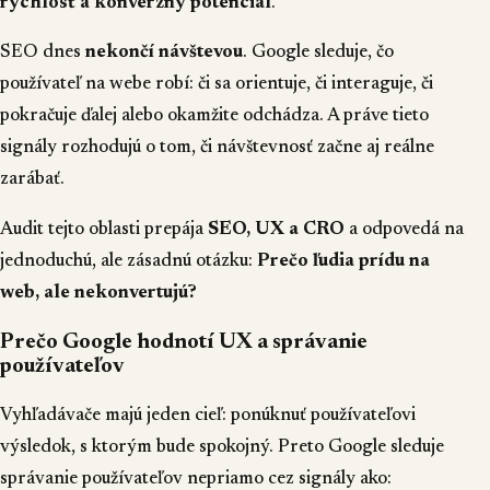
rýchlosť a konverzný potenciál
.
SEO dnes
nekončí návštevou
. Google sleduje, čo
používateľ na webe robí: či sa orientuje, či interaguje, či
pokračuje ďalej alebo okamžite odchádza. A práve tieto
signály rozhodujú o tom, či návštevnosť začne aj reálne
zarábať.
Audit tejto oblasti prepája
SEO, UX a CRO
a odpovedá na
jednoduchú, ale zásadnú otázku:
Prečo ľudia prídu na
web, ale nekonvertujú?
Prečo Google hodnotí UX a správanie
používateľov
Vyhľadávače majú jeden cieľ: ponúknuť používateľovi
výsledok, s ktorým bude spokojný. Preto Google sleduje
správanie používateľov nepriamo cez signály ako: