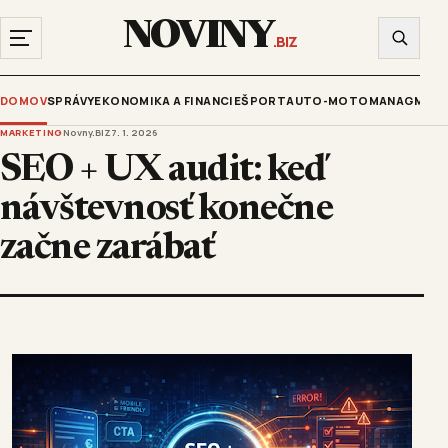
NOVINY
.BIZ
DOMOV
SPRÁVY
EKONOMIKA A FINANCIE
ŠPORT
AUTO-MOTO
MANAGMENT
MARKETING
Novny.BIZ
7. 1. 2026
SEO + UX audit: keď
návštevnosť konečne
začne zarábať