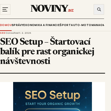
NOVINY
.BIZ
DOMOV
SPRÁVY
EKONOMIKA A FINANCIE
ŠPORT
AUTO-MOTO
MANAGMENT
SEO
Consultee
11. 2. 2026
SEO Setup – Štartovací
balík pre rast organickej
návštevnosti