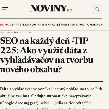
NOVINY
.BIZ
DOMOV
SPRÁVY
EKONOMIKA A FINANCIE
ŠPORT
AUTO-MOTO
MANAGMENT
SEO
Consultee
30. 7. 2025
SEO na každý deň -TIP
225: Ako využiť dáta z
vyhľadávačov na tvorbu
nového obsahu?
Dáta z vyhľadávačov ponúkajú cenný pohľad na to, čo ľudí
aktuálne zaujíma. Sledujte automatické našeptávanie
(Google Autosuggest), sekciu „Ľudia sa tiež pýtajú“ či