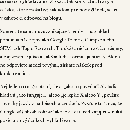
súvisiace vyhľadávania. Získate tak konkrétne frázy a
otázky, ktoré môžu byť základom pre nový článok, sekciu
v eshope či odpoveď na blogu.
Zamerajte sa na novovznikajúce trendy – napríklad
pomocou nástrojov ako Google Trends, Glimpse alebo
SEMrush Topic Research. Tie ukážu nielen rastúce záujmy,
ale aj zmenu spôsobu, akým ľudia formulujú otázky. Ak na
ne odpoviete medzi prvými, získate náskok pred
konkurenciou.
Nejde len o to „čo písať“, ale aj „ako to povedať“. Ak ľudia
hľadajú „ako funguje…“ alebo „je lepšie X alebo Y“, použite
rovnaký jazyk v nadpisoch a úvodoch. Zvyšuje to šancu, že
Google váš obsah zobrazí ako tzv. featured snippet – nultú
pozíciu vo výsledkoch vyhľadávania.