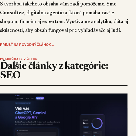
S tvorbou takéhoto obsahu vám radi pomôžeme. Sme
Consultee
, digitálna agentúra, ktorá pomáha rásť e-
shopom, firmám aj expertom. Využívame analytiku, dáta aj
skúsenosti, aby obsah fungoval pre vyhľadávače aj ľudí.
PREJSŤ NA PÔVODNÝ ČLÁNOK
→
POKRAČUJTE V ČÍTANÍ
Ďalšie články z kategórie:
SEO