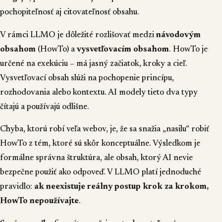
pochopiteľnosť aj citovateľnosť obsahu.
V rámci LLMO je dôležité rozlišovať medzi
návodovým
obsahom
(HowTo) a
vysvetľovacím obsahom
. HowTo je
určené na exekúciu – má jasný začiatok, kroky a cieľ.
Vysvetľovací obsah slúži na pochopenie princípu,
rozhodovania alebo kontextu. AI modely tieto dva typy
čítajú a používajú odlišne.
Chyba, ktorú robí veľa webov, je, že sa snažia „nasilu“ robiť
HowTo z tém, ktoré sú skôr konceptuálne. Výsledkom je
formálne správna štruktúra, ale obsah, ktorý AI nevie
bezpečne použiť ako odpoveď. V LLMO platí jednoduché
pravidlo:
ak neexistuje reálny postup krok za krokom,
HowTo nepoužívajte
.