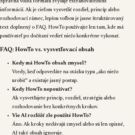
Správna voľba formátu zvyšuje extrahovateľnosť
informácií. Ak je cieľom vysvetliť rozdiel, princíp alebo
rozhodovací rámec, lepšou voľbou je jasne štruktúrovaný
text doplnený o FAQ. HowTo používajte len tam, kde má
používateľ po dočítaní vedieť niečo konkrétne vykonať.
FAQ: HowTo vs. vysvetľovací obsah
Kedy má HowTo obsah zmysel?
Vtedy, keď odpovedáte na otázku typu „ako niečo
urobiť“ a existuje jasný postup.
Kedy HowTo nepoužívať?
Ak vysvetľujete princíp, rozdiel, stratégiu alebo
rozhodovanie bez konkrétnych krokov.
Vie AI rozlíšiť zle použité HowTo?
Áno. Ak kroky nedávajú zmysel alebo sú len opisné,
AI taký obsah ignoruje.