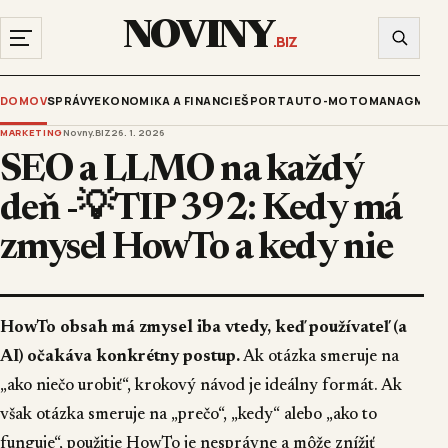
NOVINY
.BIZ
DOMOV
SPRÁVY
EKONOMIKA A FINANCIE
ŠPORT
AUTO-MOTO
MANAGMENT
MARKETING
Novny.BIZ
26. 1. 2026
SEO a LLMO na každý
deň -💡TIP 392: Kedy má
zmysel HowTo a kedy nie
HowTo obsah má zmysel iba vtedy, keď používateľ (a
AI) očakáva konkrétny postup.
Ak otázka smeruje na
„ako niečo urobiť“, krokový návod je ideálny formát. Ak
však otázka smeruje na „prečo“, „kedy“ alebo „ako to
funguje“, použitie HowTo je nesprávne a môže znížiť