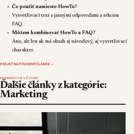
Čo použiť namiesto HowTo?
Vysvetľovací text s jasnými odpoveďami a sekciou
FAQ.
Môžem kombinovať HowTo a FAQ?
Áno, ale len ak má obsah aj návodový, aj vysvetľovací
charakter.
PREJSŤ NA PÔVODNÝ ČLÁNOK
→
POKRAČUJTE V ČÍTANÍ
Ďalšie články z kategórie:
Marketing