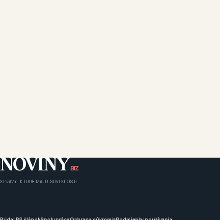
NOVINY
.BIZ
SPRÁVY, KTORÉ MAJÚ SÚVISLOSTI
Pridaj PR článok
Spolupráca
Ochrana súkromia
Podmienky používania