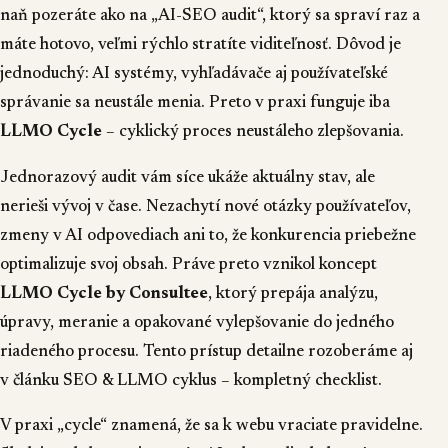
naň pozeráte ako na „AI-SEO audit“, ktorý sa spraví raz a
máte hotovo, veľmi rýchlo stratíte viditeľnosť. Dôvod je
jednoduchý: AI systémy, vyhľadávače aj používateľské
správanie sa neustále menia. Preto v praxi funguje iba
LLMO Cycle
– cyklický proces neustáleho zlepšovania.
Jednorazový audit vám síce ukáže aktuálny stav, ale
nerieši vývoj v čase. Nezachytí nové otázky používateľov,
zmeny v AI odpovediach ani to, že konkurencia priebežne
optimalizuje svoj obsah. Práve preto vznikol koncept
LLMO Cycle by Consultee
, ktorý prepája analýzu,
úpravy, meranie a opakované vylepšovanie do jedného
riadeného procesu. Tento prístup detailne rozoberáme aj
v článku
SEO & LLMO cyklus – kompletný checklist
.
V praxi „cycle“ znamená, že sa k webu vraciate pravidelne.