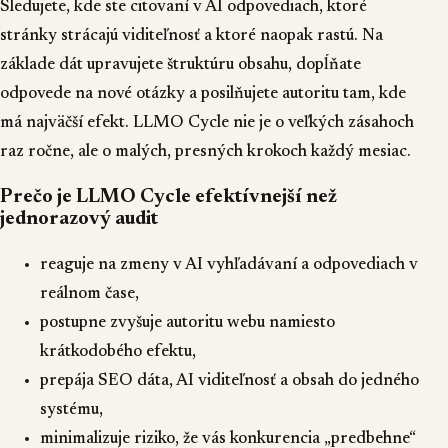
Sledujete, kde ste citovaní v AI odpovediach, ktoré
stránky strácajú viditeľnosť a ktoré naopak rastú. Na
základe dát upravujete štruktúru obsahu, dopĺňate
odpovede na nové otázky a posilňujete autoritu tam, kde
má najväčší efekt. LLMO Cycle nie je o veľkých zásahoch
raz ročne, ale o malých, presných krokoch každý mesiac.
Prečo je LLMO Cycle efektívnejší než
jednorazový audit
reaguje na zmeny v AI vyhľadávaní a odpovediach v
reálnom čase,
postupne zvyšuje autoritu webu namiesto
krátkodobého efektu,
prepája SEO dáta, AI viditeľnosť a obsah do jedného
systému,
minimalizuje riziko, že vás konkurencia „predbehne“