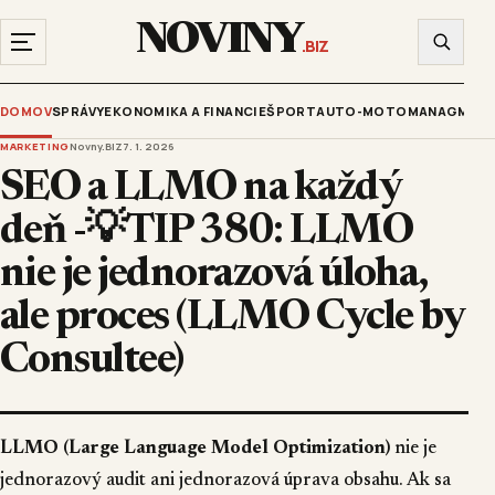
NOVINY
.BIZ
DOMOV
SPRÁVY
EKONOMIKA A FINANCIE
ŠPORT
AUTO-MOTO
MANAGMENT
MARKETING
Novny.BIZ
7. 1. 2026
SEO a LLMO na každý
deň -💡TIP 380: LLMO
nie je jednorazová úloha,
ale proces (LLMO Cycle by
Consultee)
LLMO (Large Language Model Optimization)
nie je
jednorazový audit ani jednorazová úprava obsahu. Ak sa