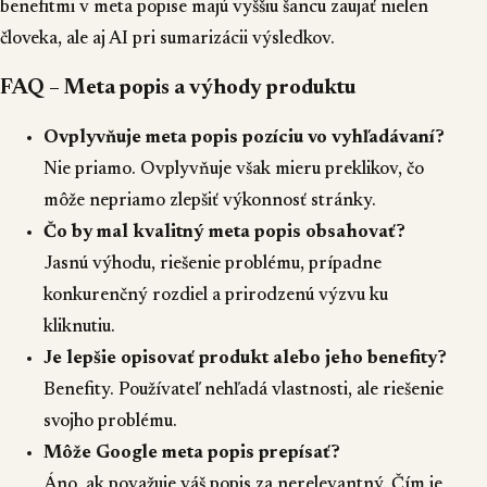
benefitmi v meta popise majú vyššiu šancu zaujať nielen
človeka, ale aj AI pri sumarizácii výsledkov.
FAQ – Meta popis a výhody produktu
Ovplyvňuje meta popis pozíciu vo vyhľadávaní?
Nie priamo. Ovplyvňuje však mieru preklikov, čo
môže nepriamo zlepšiť výkonnosť stránky.
Čo by mal kvalitný meta popis obsahovať?
Jasnú výhodu, riešenie problému, prípadne
konkurenčný rozdiel a prirodzenú výzvu ku
kliknutiu.
Je lepšie opisovať produkt alebo jeho benefity?
Benefity. Používateľ nehľadá vlastnosti, ale riešenie
svojho problému.
Môže Google meta popis prepísať?
Áno, ak považuje váš popis za nerelevantný. Čím je