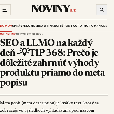
NOVINY
.BIZ
DOMOV
SPRÁVY
EKONOMIKA A FINANCIE
ŠPORT
AUTO-MOTO
MANAGMENT
MARKETING
Novny.BIZ
19. 12. 2025
SEO a LLMO na každý
deň -💡TIP 368: Prečo je
dôležité zahrnúť výhody
produktu priamo do meta
popisu
Meta popis (meta description) je krátky text, ktorý sa
zobrazuje vo výsledkoch vyhľadávania pod názvom