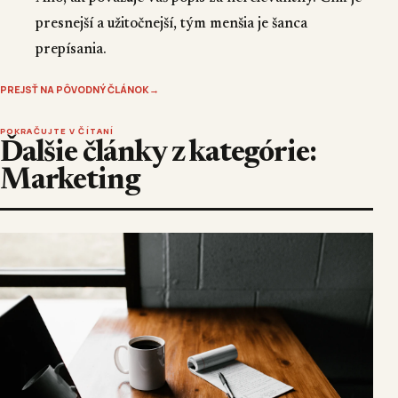
presnejší a užitočnejší, tým menšia je šanca
prepísania.
PREJSŤ NA PÔVODNÝ ČLÁNOK
→
POKRAČUJTE V ČÍTANÍ
Ďalšie články z kategórie:
Marketing