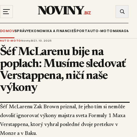
NOVINY
.BIZ
DOMOV
SPRÁVY
EKONOMIKA A FINANCIE
ŠPORT
AUTO-MOTO
MANAGMENT
AUTO-MOTO
Novny.BIZ
1. 10. 2025
Šéf McLarenu bije na
poplach: Musíme sledovať
Verstappena, ničí naše
výkony
Šéf McLarenu Zak Brown priznal, že jeho tím si nemôže
dovoliť ignorovať výkony majstra sveta Formuly 1 Maxa
Verstappena, ktorý vyhral posledné dvoje pretekov v
Monze a v Baku.