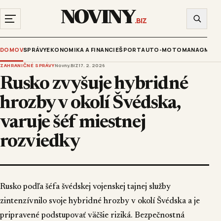
NOVINY
.BIZ
DOMOV
SPRÁVY
EKONOMIKA A FINANCIE
ŠPORT
AUTO-MOTO
MANAGMENT
ZAHRANIČNÉ SPRÁVY
Novny.BIZ
17. 2. 2026
Rusko zvyšuje hybridné
hrozby v okolí Švédska,
varuje šéf miestnej
rozviedky
Rusko podľa šéfa švédskej vojenskej tajnej služby
zintenzívnilo svoje hybridné hrozby v okolí Švédska a je
pripravené podstupovať väčšie riziká. Bezpečnostná