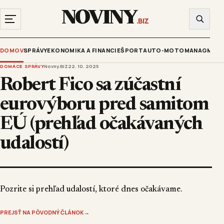
NOVINY
.BIZ
DOMOV
SPRÁVY
EKONOMIKA A FINANCIE
ŠPORT
AUTO-MOTO
MANAGMENT
DOMÁCE SPRÁVY
Novny.BIZ
22. 10. 2025
Robert Fico sa zúčastní
eurovýboru pred samitom
EÚ (prehľad očakávaných
udalostí)
Pozrite si prehľad udalostí, ktoré dnes očakávame.
PREJSŤ NA PÔVODNÝ ČLÁNOK
→