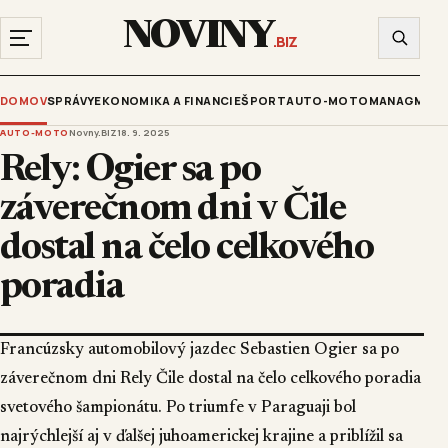
NOVINY
.BIZ
DOMOV
SPRÁVY
EKONOMIKA A FINANCIE
ŠPORT
AUTO-MOTO
MANAGMENT
AUTO-MOTO
Novny.BIZ
18. 9. 2025
Rely: Ogier sa po
záverečnom dni v Čile
dostal na čelo celkového
poradia
Francúzsky automobilový jazdec Sebastien Ogier sa po
záverečnom dni Rely Čile dostal na čelo celkového poradia
svetového šampionátu. Po triumfe v Paraguaji bol
najrýchlejší aj v ďalšej juhoamerickej krajine a priblížil sa