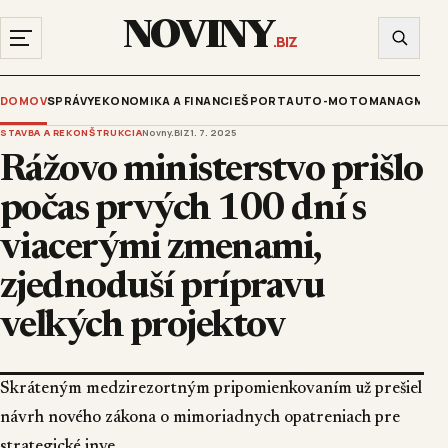
NOVINY
.BIZ
DOMOV
SPRÁVY
EKONOMIKA A FINANCIE
ŠPORT
AUTO-MOTO
MANAGMENT
STAVBA A REKONŠTRUKCIA
Novny.BIZ
1. 7. 2025
Rážovo ministerstvo prišlo
počas prvých 100 dní s
viacerými zmenami,
zjednoduší prípravu
veľkých projektov
Skráteným medzirezortným pripomienkovaním už prešiel
návrh nového zákona o mimoriadnych opatreniach pre
strategické inve...