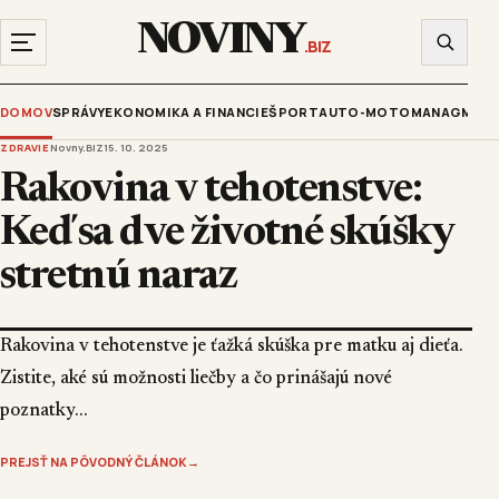
NOVINY
.BIZ
DOMOV
SPRÁVY
EKONOMIKA A FINANCIE
ŠPORT
AUTO-MOTO
MANAGMENT
ZDRAVIE
Novny.BIZ
15. 10. 2025
Rakovina v tehotenstve:
Keď sa dve životné skúšky
stretnú naraz
Rakovina v tehotenstve je ťažká skúška pre matku aj dieťa.
Zistite, aké sú možnosti liečby a čo prinášajú nové
poznatky...
PREJSŤ NA PÔVODNÝ ČLÁNOK
→