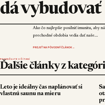
dá vybudovať
Ako čo najlepšie posilniť imunitu, aby
prechodné obdobia vedia dať naše...
PREJSŤ NA PÔVODNÝ ČLÁNOK
→
POKRAČUJTE V ČÍTANÍ
Ďalšie články z kategór
Leto je ideálny čas naplánovať si
Sa
vlastnú saunu na mieru
ot
pr