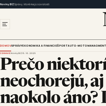
Noviny.BIZ
Správy, ktoré majú súvislosti
DOMOV
SPRÁVY
EKONOMIKA A FINANCIE
ŠPORT
AUTO-MOTO
MANAGMENT
ZDRAVIE
Novny.BIZ
15. 10. 2025
Prečo niektorí
neochorejú, aj
naokolo áno? 