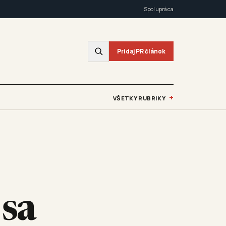
Spolupráca
Pridaj PR článok
+
VŠETKY RUBRIKY
 sa