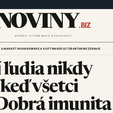
NOVINY
.BIZ
SPRÁVY, KTORÉ MAJÚ SÚVISLOSTI
 A MARKETING
HARDWARE A SOFTWARE
KULTÚRA
BÝVANIE
ZDRAVIE
 ľudia nikdy
 keď všetci
Dobrá imunita