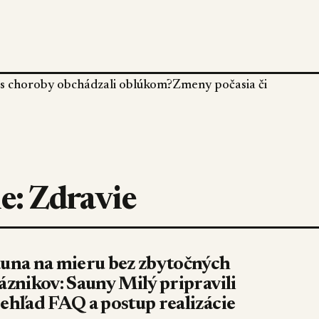
 nás choroby obchádzali oblúkom?Zmeny počasia či
ie: Zdravie
una na mieru bez zbytočných
áznikov: Sauny Milý pripravili
ehľad FAQ a postup realizácie