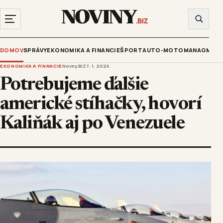
NOVINY
.BIZ
DOMOV
SPRÁVY
EKONOMIKA A FINANCIE
ŠPORT
AUTO-MOTO
MANAGMENT
EKONOMIKA A FINANCIE
Novny.BIZ
7. 1. 2026
Potrebujeme ďalšie
americké stíhačky, hovorí
Kaliňák aj po Venezuele