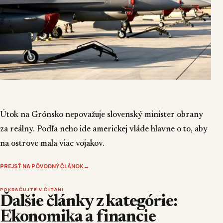
Útok na Grónsko nepovažuje slovenský minister obrany
za reálny. Podľa neho ide americkej vláde hlavne o to, aby
na ostrove mala viac vojakov.
PREJSŤ NA PÔVODNÝ ČLÁNOK
→
POKRAČUJTE V ČÍTANÍ
Ďalšie články z kategórie:
Ekonomika a financie