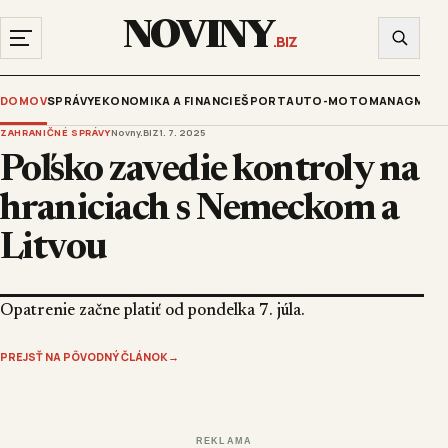
NOVINY
.BIZ
DOMOV
SPRÁVY
EKONOMIKA A FINANCIE
ŠPORT
AUTO-MOTO
MANAGMENT
ZAHRANIČNÉ SPRÁVY
Novny.BIZ
1. 7. 2025
Poľsko zavedie kontroly na
hraniciach s Nemeckom a
Litvou
Opatrenie začne platiť od pondelka 7. júla.
PREJSŤ NA PÔVODNÝ ČLÁNOK
→
REKLAMA