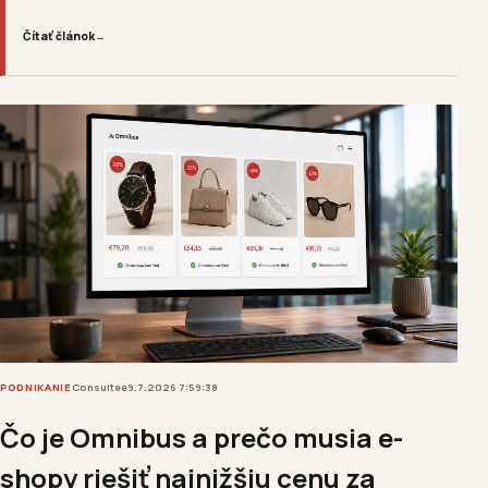
Čítať článok
→
PODNIKANIE
Consultee
9.7.2026 7:59:38
Čo je Omnibus a prečo musia e-
shopy riešiť najnižšiu cenu za