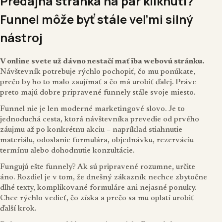
Predajná stránka na pár kliknutí?
Funnel môže byť stále veľmi silný
nástroj
V online svete už dávno nestačí mať iba webovú stránku.
Návštevník potrebuje rýchlo pochopiť, čo mu ponúkate,
prečo by ho to malo zaujímať a čo má urobiť ďalej. Práve
preto majú dobre pripravené funnely stále svoje miesto.
Funnel nie je len moderné marketingové slovo. Je to
jednoduchá cesta, ktorá návštevníka prevedie od prvého
záujmu až po konkrétnu akciu – napríklad stiahnutie
materiálu, odoslanie formulára, objednávku, rezerváciu
termínu alebo dohodnutie konzultácie.
Fungujú ešte funnely? Ak sú pripravené rozumne, určite
áno. Rozdiel je v tom, že dnešný zákazník nechce zbytočne
dlhé texty, komplikované formuláre ani nejasné ponuky.
Chce rýchlo vedieť, čo získa a prečo sa mu oplatí urobiť
ďalší krok.