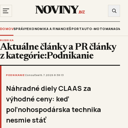
NOVINY
.BIZ
DOMOV
SPRÁVY
EKONOMIKA A FINANCIE
ŠPORT
AUTO-MOTO
MANAGMENT
RUBRIKA
Aktuálne články a PR články
z kategórie:Podnikanie
PODNIKANIE
Consultee
16.7.2026 8:38:13
Náhradné diely CLAAS za
výhodné ceny: keď
poľnohospodárska technika
nesmie stáť