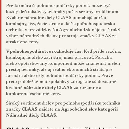
Pre farmára či poľnohospodársky podnik môže byť
každý deň odstávky techniky počas sezóny problémom.
Kvalitné náhradné diely CLAAS pomáhajú udržať
kombajny, lisy, žacie stroje a ďalšiu poľnohospodársku
techniku v prevádzke. Na Agroobchod.sk nájdete široký
výber náhradných dielov pre stroje značky CLAAS za
atraktívne ceny.
V poľnohospodárstve rozhoduje čas.
Keď príde sezóna,
kombajn, lis alebo žací stroj musí pracovať. Porucha
alebo opotrebovaný komponent môže znamenať nielen
prestoj techniky, ale aj reálnu ekonomickú stratu pre
farmára alebo celý poľnohospodársky podnik. Práve
preto je dôležité mať spoľahlivý zdroj, kde sú dostupné
kvalitné
náhradné diely CLAAS
za rozumné a
konkurencieschopné ceny.
Široký sortiment dielov pre poľnohospodársku techniku
značky
CLAAS
nájdete na
Agroobchod.sk v kategórii
Náhradné diely CLAAS
.