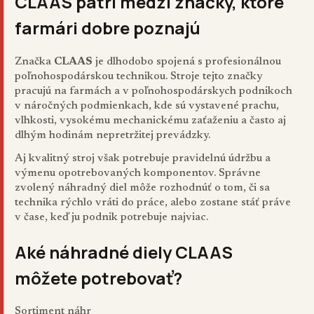
CLAAS patrí medzi značky, ktoré
farmári dobre poznajú
Značka
CLAAS
je dlhodobo spojená s profesionálnou
poľnohospodárskou technikou. Stroje tejto značky
pracujú na farmách a v poľnohospodárskych podnikoch
v náročných podmienkach, kde sú vystavené prachu,
vlhkosti, vysokému mechanickému zaťaženiu a často aj
dlhým hodinám nepretržitej prevádzky.
Aj kvalitný stroj však potrebuje pravidelnú údržbu a
výmenu opotrebovaných komponentov. Správne
zvolený náhradný diel môže rozhodnúť o tom, či sa
technika rýchlo vráti do práce, alebo zostane stáť práve
v čase, keď ju podnik potrebuje najviac.
Aké náhradné diely CLAAS
môžete potrebovať?
Sortiment náhr