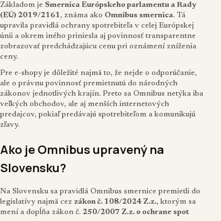
Základom je
Smernica Európskeho parlamentu a Rady
(EÚ) 2019/2161
, známa ako
Omnibus smernica
. Tá
upravila pravidlá ochrany spotrebiteľa v celej Európskej
únii a okrem iného priniesla aj povinnosť transparentne
zobrazovať predchádzajúcu cenu pri oznámení zníženia
ceny.
Pre e-shopy je dôležité najmä to, že nejde o odporúčanie,
ale o právnu povinnosť premietnutú do národných
zákonov jednotlivých krajín. Preto sa Omnibus netýka iba
veľkých obchodov, ale aj menších internetových
predajcov, pokiaľ predávajú spotrebiteľom a komunikujú
zľavy.
Ako je Omnibus upravený na
Slovensku?
Na Slovensku sa pravidlá Omnibus smernice premietli do
legislatívy najmä cez
zákon č. 108/2024 Z.z.
, ktorým sa
mení a dopĺňa zákon č.
250/2007 Z.z. o ochrane spot