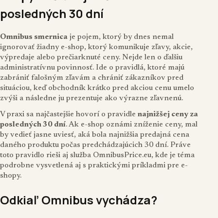
posledných 30 dní
Omnibus smernica
je pojem, ktorý by dnes nemal
ignorovať žiadny e-shop, ktorý komunikuje zľavy, akcie,
výpredaje alebo prečiarknuté ceny. Nejde len o ďalšiu
administratívnu povinnosť. Ide o pravidlá, ktoré majú
zabrániť falošným zľavám a chrániť zákazníkov pred
situáciou, keď obchodník krátko pred akciou cenu umelo
zvýši a následne ju prezentuje ako výrazne zľavnenú.
V praxi sa najčastejšie hovorí o pravidle
najnižšej ceny za
posledných 30 dní
. Ak e-shop oznámi zníženie ceny, mal
by vedieť jasne uviesť, aká bola najnižšia predajná cena
daného produktu počas predchádzajúcich 30 dní. Práve
toto pravidlo rieši aj služba
OmnibusPrice.eu
, kde je téma
podrobne vysvetlená aj s praktickými príkladmi pre e-
shopy.
Odkiaľ Omnibus vychádza?