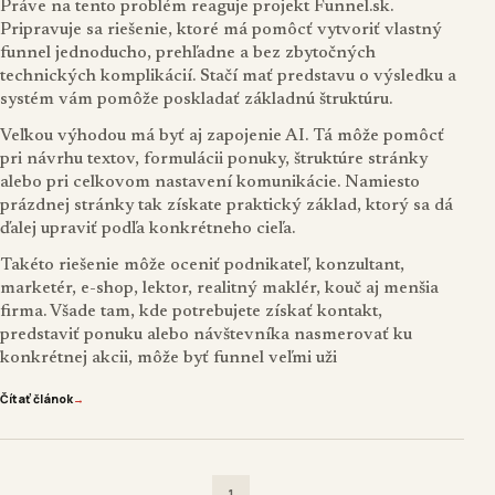
Práve na tento problém reaguje projekt
Funnel.sk
.
Pripravuje sa riešenie, ktoré má pomôcť vytvoriť vlastný
funnel jednoducho, prehľadne a bez zbytočných
technických komplikácií. Stačí mať predstavu o výsledku a
systém vám pomôže poskladať základnú štruktúru.
Veľkou výhodou má byť aj zapojenie AI. Tá môže pomôcť
pri návrhu textov, formulácii ponuky, štruktúre stránky
alebo pri celkovom nastavení komunikácie. Namiesto
prázdnej stránky tak získate praktický základ, ktorý sa dá
ďalej upraviť podľa konkrétneho cieľa.
Takéto riešenie môže oceniť podnikateľ, konzultant,
marketér, e-shop, lektor, realitný maklér, kouč aj menšia
firma. Všade tam, kde potrebujete získať kontakt,
predstaviť ponuku alebo návštevníka nasmerovať ku
konkrétnej akcii, môže byť funnel veľmi uži
Čítať článok
→
1