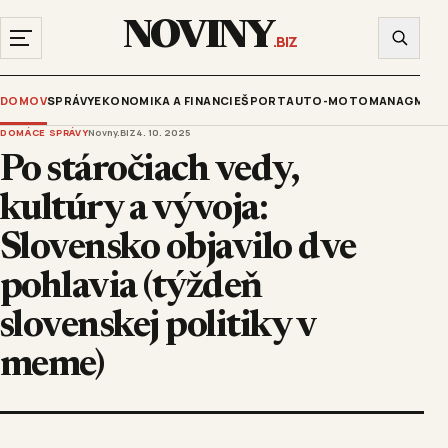
NOVINY
.BIZ
DOMOV
SPRÁVY
EKONOMIKA A FINANCIE
ŠPORT
AUTO-MOTO
MANAGMENT
DOMÁCE SPRÁVY
Novny.BIZ
4. 10. 2025
Po stáročiach vedy,
kultúry a vývoja:
Slovensko objavilo dve
pohlavia (týždeň
slovenskej politiky v
meme)