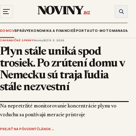
NOVINY
.BIZ
DOMOV
SPRÁVY
EKONOMIKA A FINANCIE
ŠPORT
AUTO-MOTO
MANAGMENT
ZAHRANIČNÉ SPRÁVY
Novny.BIZ
19. 5. 2026
Plyn stále uniká spod
trosiek. Po zrútení domu v
Nemecku sú traja ľudia
stále nezvestní
Na nepretržité monitorovanie koncentrácie plynu vo
vzduchu sa používajú meracie prístroje
PREJSŤ NA PÔVODNÝ ČLÁNOK
→