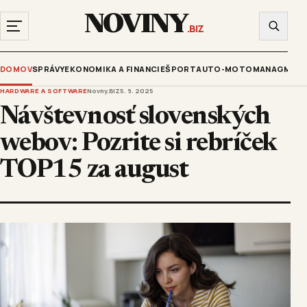
NOVINY
.BIZ
DOMOV
SPRÁVY
EKONOMIKA A FINANCIE
ŠPORT
AUTO-MOTO
MANAGMENT
HARDWARE A SOFTWARE
Novny.BIZ
5. 9. 2025
Návštevnosť slovenských
webov: Pozrite si rebríček
TOP15 za august