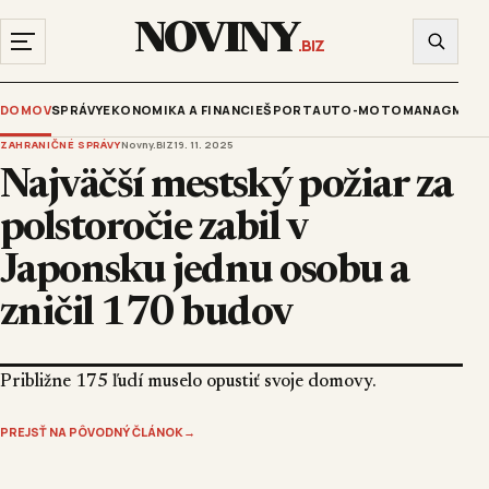
NOVINY
.BIZ
DOMOV
SPRÁVY
EKONOMIKA A FINANCIE
ŠPORT
AUTO-MOTO
MANAGMENT
ZAHRANIČNÉ SPRÁVY
Novny.BIZ
19. 11. 2025
Najväčší mestský požiar za
polstoročie zabil v
Japonsku jednu osobu a
zničil 170 budov
Približne 175 ľudí muselo opustiť svoje domovy.
PREJSŤ NA PÔVODNÝ ČLÁNOK
→