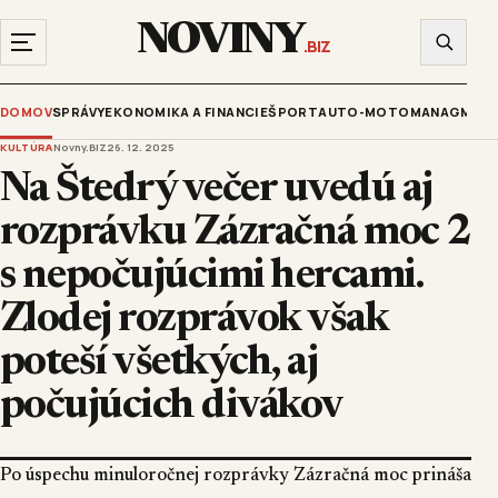
NOVINY
.BIZ
DOMOV
SPRÁVY
EKONOMIKA A FINANCIE
ŠPORT
AUTO-MOTO
MANAGMENT
KULTÚRA
Novny.BIZ
26. 12. 2025
Na Štedrý večer uvedú aj
rozprávku Zázračná moc 2
s nepočujúcimi hercami.
Zlodej rozprávok však
poteší všetkých, aj
počujúcich divákov
Po úspechu minuloročnej rozprávky Zázračná moc prináša