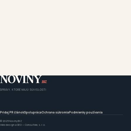
NOVINY
.BIZ
SPRÁVY, KTORÉ MAJÚ SÚVISLOSTI
Pridaj PR článok
Spolupráca
Ochrana súkromia
Podmienky používania
© 2025 Noviny.BIZ
Web design a SEO —
Consultee, s. r. o.