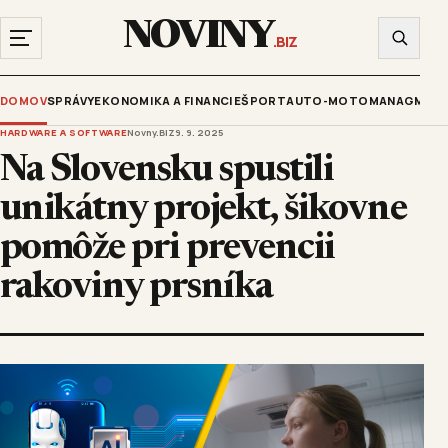
NOVINY
.BIZ
DOMOV
SPRÁVY
EKONOMIKA A FINANCIE
ŠPORT
AUTO-MOTO
MANAGMENT
HARDWARE A SOFTWARE
Novny.BIZ
9. 9. 2025
Na Slovensku spustili
unikátny projekt, šikovne
pomôže pri prevencii
rakoviny prsníka