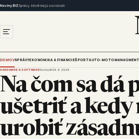
Noviny.BIZ
Správy, ktoré majú súvislosti
DOMOV
SPRÁVY
EKONOMIKA A FINANCIE
ŠPORT
AUTO-MOTO
MANAGMENT
HARDWARE A SOFTWARE
Novny.BIZ
8. 8. 2025
Na čom sa dá p
ušetriť a ked
urobiť zásadn