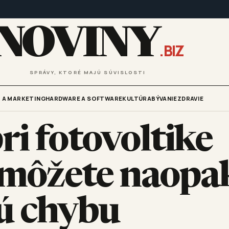
NOVINY
.BIZ
SPRÁVY, KTORÉ MAJÚ SÚVISLOSTI
 A MARKETING
HARDWARE A SOFTWARE
KULTÚRA
BÝVANIE
ZDRAVIE
ri fotovoltike
y môžete naopa
ú chybu