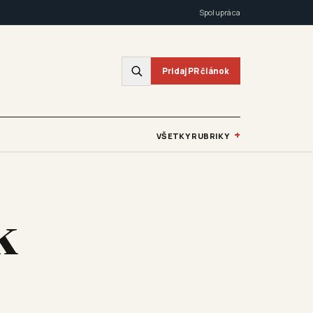
Spolupráca
Pridaj PR článok
+
VŠETKY RUBRIKY
k