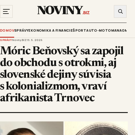
NOVINY
.BIZ
DOMOV
SPRÁVY
EKONOMIKA A FINANCIE
ŠPORT
AUTO-MOTO
MANAGMENT
SPRÁVY
Novny.BIZ
19. 5. 2026
Móric Beňovský sa zapojil
do obchodu s otrokmi, aj
slovenské dejiny súvisia
s kolonializmom, vraví
afrikanista Trnovec