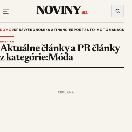
NOVINY
.BIZ
DOMOV
SPRÁVY
EKONOMIKA A FINANCIE
ŠPORT
AUTO-MOTO
MANAGMENT
RUBRIKA
Aktuálne články a PR články
z kategórie:Móda
REKLAMA