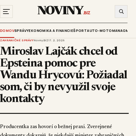
NOVINY
.BIZ
DOMOV
SPRÁVY
EKONOMIKA A FINANCIE
ŠPORT
AUTO-MOTO
MANAGMENT
ZAHRANIČNÉ SPRÁVY
Novny.BIZ
17. 2. 2026
Miroslav Lajčák chcel od
Epsteina pomoc pre
Wandu Hrycovú: Požiadal
som, či by nevyužil svoje
kontakty
Producentka zas hovorí o bežnej praxi. Zverejnené
dokumenty dokazujú, že niekdajší minister zahraničných