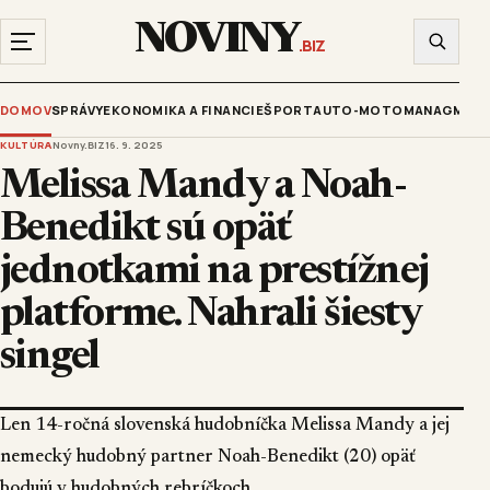
NOVINY
.BIZ
DOMOV
SPRÁVY
EKONOMIKA A FINANCIE
ŠPORT
AUTO-MOTO
MANAGMENT
KULTÚRA
Novny.BIZ
16. 9. 2025
Melissa Mandy a Noah-
Benedikt sú opäť
jednotkami na prestížnej
platforme. Nahrali šiesty
singel
Len 14-ročná slovenská hudobníčka Melissa Mandy a jej
nemecký hudobný partner Noah-Benedikt (20) opäť
bodujú v hudobných rebríčkoch.