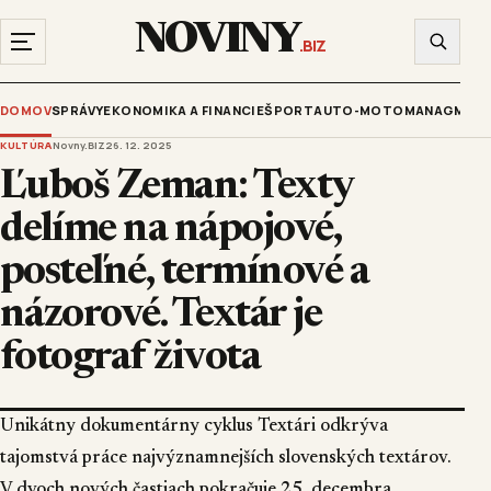
NOVINY
.BIZ
DOMOV
SPRÁVY
EKONOMIKA A FINANCIE
ŠPORT
AUTO-MOTO
MANAGMENT
KULTÚRA
Novny.BIZ
26. 12. 2025
Ľuboš Zeman: Texty
delíme na nápojové,
posteľné, termínové a
názorové. Textár je
fotograf života
Unikátny dokumentárny cyklus Textári odkrýva
tajomstvá práce najvýznamnejších slovenských textárov.
V dvoch nových častiach pokračuje 25. decembra.