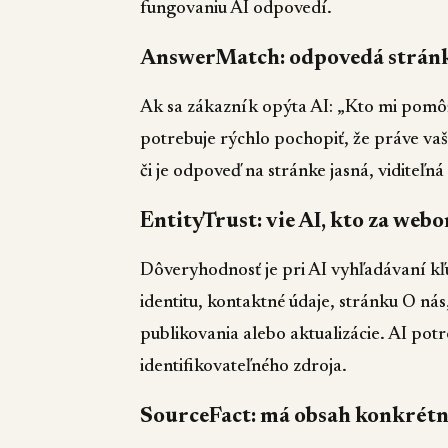
fungovaniu AI odpovedí.
AnswerMatch: odpovedá stránk
Ak sa zákazník opýta AI: „Kto mi pomôž
potrebuje rýchlo pochopiť, že práve v
či je odpoveď na stránke jasná, viditeľná
EntityTrust: vie AI, kto za webo
Dôveryhodnosť je pri AI vyhľadávaní kľú
identitu, kontaktné údaje, stránku O n
publikovania alebo aktualizácie. AI pot
identifikovateľného zdroja.
SourceFact: má obsah konkrétn