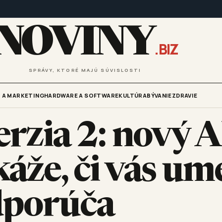
NOVINY
.BIZ
SPRÁVY, KTORÉ MAJÚ SÚVISLOSTI
 A MARKETING
HARDWARE A SOFTWARE
KULTÚRA
BÝVANIE
ZDRAVIE
zia 2: nový A
káže, či vás um
odporúča