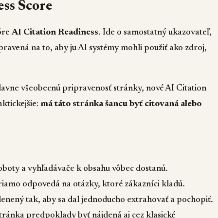
ess Score
kóre
AI Citation Readiness
. Ide o samostatný ukazovateľ,
pravená na to, aby ju AI systémy mohli použiť ako zdroj,
ne všeobecnú pripravenosť stránky, nové AI Citation
ktickejšie:
má táto stránka šancu byť citovaná alebo
roboty a vyhľadávače k obsahu vôbec dostanú.
riamo odpovedá na otázky, ktoré zákazníci kladú.
členený tak, aby sa dal jednoducho extrahovať a pochopiť.
stránka predpoklady byť nájdená aj cez klasické