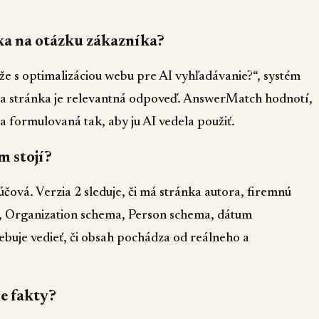
a na otázku zákazníka?
e s optimalizáciou webu pre AI vyhľadávanie?“, systém
aša stránka je relevantná odpoveď. AnswerMatch hodnotí,
 a formulovaná tak, aby ju AI vedela použiť.
m stojí?
čová. Verzia 2 sleduje, či má stránka autora, firemnú
ás, Organization schema, Person schema, dátum
rebuje vedieť, či obsah pochádza od reálneho a
e fakty?