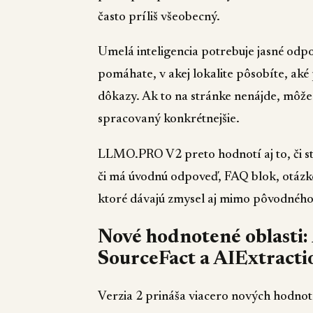
často príliš všeobecný.
Umelá inteligencia potrebuje jasné odp
pomáhate, v akej lokalite pôsobíte, aké 
dôkazy. Ak to na stránke nenájde, môže
spracovaný konkrétnejšie.
LLMO.PRO V2 preto hodnotí aj to, či s
či má úvodnú odpoveď, FAQ blok, otázkové
ktoré dávajú zmysel aj mimo pôvodného
Nové hodnotené oblasti:
SourceFact a AIExtracti
Verzia 2 prináša viacero nových hodnote