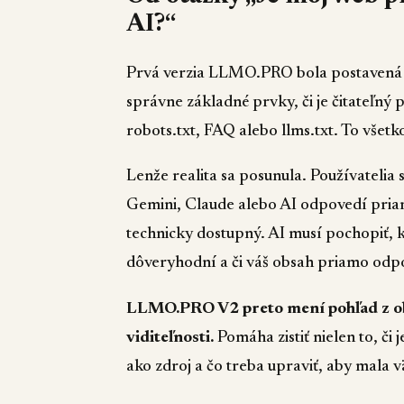
AI?“
Prvá verzia LLMO.PRO bola postavená h
správne základné prvky, či je čitateľný 
robots.txt, FAQ alebo llms.txt. To všetko
Lenže realita sa posunula. Používatelia
Gemini, Claude alebo AI odpovedí priam
technicky dostupný. AI musí pochopiť, kt
dôveryhodní a či váš obsah priamo odp
LLMO.PRO V2 preto mení pohľad z oby
viditeľnosti.
Pomáha zistiť nielen to, či 
ako zdroj a čo treba upraviť, aby mala v