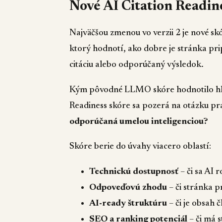
Nové AI Citation Readin
Najväčšou zmenou vo verzii 2 je nové s
ktorý hodnotí, ako dobre je stránka pri
citáciu alebo odporúčaný výsledok.
Kým pôvodné LLMO skóre hodnotilo hlav
Readiness skóre sa pozerá na otázku pra
odporúčaná umelou inteligenciou?
Skóre berie do úvahy viacero oblastí:
Technickú dostupnosť
– či sa AI 
Odpoveďovú zhodu
– či stránka p
AI-ready štruktúru
– či je obsah 
SEO a ranking potenciál
– či má 