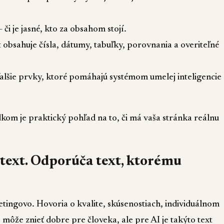
 či je jasné, kto za obsahom stojí.
t obsahuje čísla, dátumy, tabuľky, porovnania a overiteľné
ďalšie prvky, ktoré pomáhajú systémom umelej inteligencie
dkom je praktický pohľad na to, či má vaša stránka reálnu
 text. Odporúča text, ktorému
ingovo. Hovoria o kvalite, skúsenostiach, individuálnom
 môže znieť dobre pre človeka, ale pre AI je takýto text