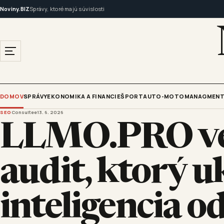
Noviny.BIZ
Správy, ktoré majú súvislosti
DOMOV
SPRÁVY
EKONOMIKA A FINANCIE
ŠPORT
AUTO-MOTO
MANAGMENT
SEO
Consultee
13. 6. 2026
LLMO.PRO ver
audit, ktorý u
inteligencia 