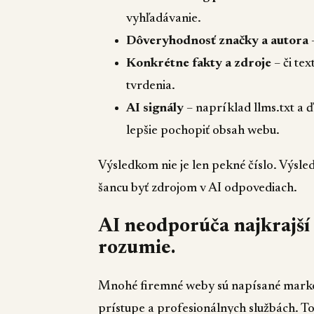
vyhľadávanie.
Dôveryhodnosť značky a autora
–
Konkrétne fakty a zdroje
– či tex
tvrdenia.
AI signály
– napríklad llms.txt a 
lepšie pochopiť obsah webu.
Výsledkom nie je len pekné číslo. Výsle
šancu byť zdrojom v AI odpovediach.
AI neodporúča najkrajší
rozumie.
Mnohé firemné weby sú napísané market
prístupe a profesionálnych službách. To