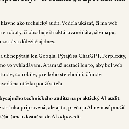
lavne ako technický audit. Vedela ukázať, či má web
pre roboty, či obsahuje štruktúrované dáta, sitemapu,
 zostáva dôležité aj dnes.
 sa už nepýtajú len Googlu. Pýtajú sa ChatGPT, Perplexity,
o vo vyhľadávaní. A tam už nestačí len to, aby bol web
o ste, čo robíte, pre koho ste vhodní, čím ste
ovedá na otázku používateľa.
čajného technického auditu na praktický AI audit
je stránka pripravená, ale aj to, prečo ju AI nemusí použiť
äčšiu šancu dostať sa do AI odpovedí.