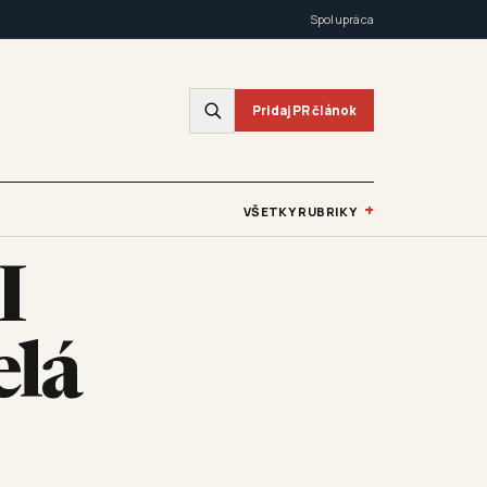
Spolupráca
Pridaj PR článok
+
VŠETKY RUBRIKY
I
elá