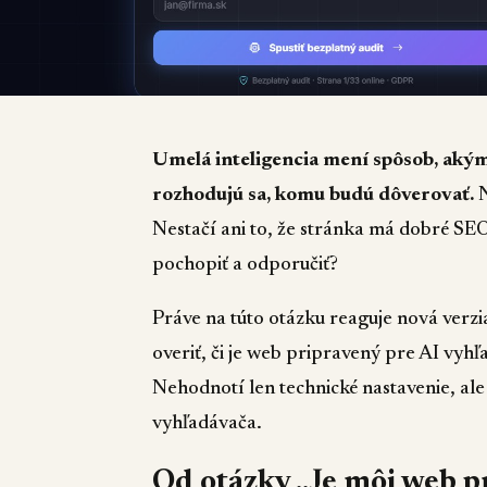
Umelá inteligencia mení spôsob, akým
rozhodujú sa, komu budú dôverovať.
N
Nestačí ani to, že stránka má dobré SEO 
pochopiť a odporučiť?
Práve na túto otázku reaguje nová verzi
overiť, či je web pripravený pre AI vyhľ
Nehodnotí len technické nastavenie, ale
vyhľadávača.
Od otázky „Je môj web p