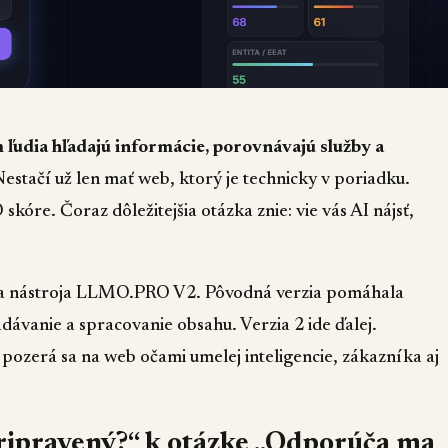
 ľudia hľadajú informácie, porovnávajú služby a
estačí už len mať web, ktorý je technicky v poriadku.
skóre. Čoraz dôležitejšia otázka znie: vie vás AI nájsť,
a nástroja
LLMO.PRO V2
. Pôvodná verzia pomáhala
adávanie a spracovanie obsahu. Verzia 2 ide ďalej.
 pozerá sa na web očami umelej inteligencie, zákazníka aj
ripravený?“ k otázke „Odporúča ma