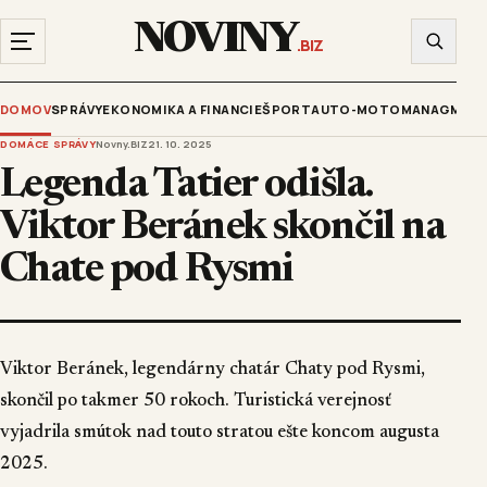
NOVINY
.BIZ
DOMOV
SPRÁVY
EKONOMIKA A FINANCIE
ŠPORT
AUTO-MOTO
MANAGMENT
DOMÁCE SPRÁVY
Novny.BIZ
21. 10. 2025
Legenda Tatier odišla.
Viktor Beránek skončil na
Chate pod Rysmi
Viktor Beránek, legendárny chatár Chaty pod Rysmi,
skončil po takmer 50 rokoch. Turistická verejnosť
vyjadrila smútok nad touto stratou ešte koncom augusta
2025.