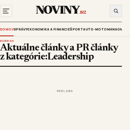
NOVINY
.BIZ
DOMOV
SPRÁVY
EKONOMIKA A FINANCIE
ŠPORT
AUTO-MOTO
MANAGMENT
RUBRIKA
Aktuálne články a PR články
z kategórie:Leadership
REKLAMA